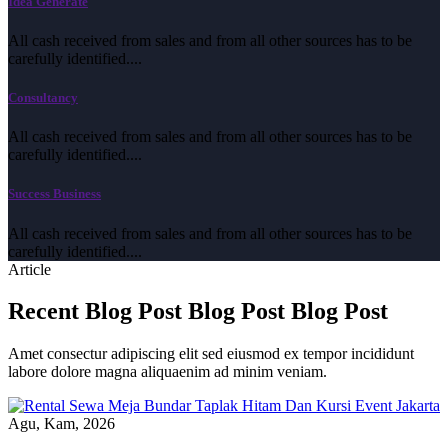
Idea Generate
All cash received from sales and from all other sources has to be
carefully identified....
Consultancy
All cash received from sales and from all other sources has to be
carefully identified....
Success Business
All cash received from sales and from all other sources has to be
carefully identified....
Article
Recent
Blog Post
Blog Post
Blog Post
Amet consectur adipiscing elit sed eiusmod ex tempor incididunt
labore dolore magna aliquaenim ad minim veniam.
Agu, Kam, 2026