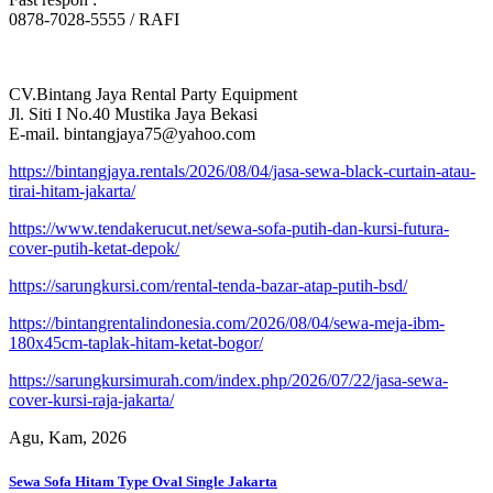
0878-7028-5555 / RAFI
CV.Bintang Jaya Rental Party Equipment
Jl. Siti I No.40 Mustika Jaya Bekasi
E-mail. bintangjaya75@yahoo.com
https://bintangjaya.rentals/2026/08/04/jasa-sewa-black-curtain-atau-
tirai-hitam-jakarta/
https://www.tendakerucut.net/sewa-sofa-putih-dan-kursi-futura-
cover-putih-ketat-depok/
https://sarungkursi.com/rental-tenda-bazar-atap-putih-bsd/
https://bintangrentalindonesia.com/2026/08/04/sewa-meja-ibm-
180x45cm-taplak-hitam-ketat-bogor/
https://sarungkursimurah.com/index.php/2026/07/22/jasa-sewa-
cover-kursi-raja-jakarta/
Agu, Kam, 2026
Sewa Sofa Hitam Type Oval Single Jakarta