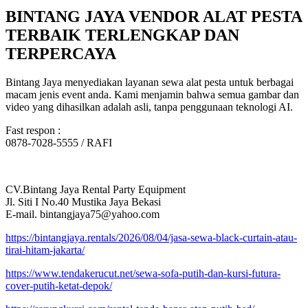
BINTANG JAYA VENDOR ALAT PESTA
TERBAIK TERLENGKAP DAN
TERPERCAYA
Bintang Jaya menyediakan layanan sewa alat pesta untuk berbagai
macam jenis event anda. Kami menjamin bahwa semua gambar dan
video yang dihasilkan adalah asli, tanpa penggunaan teknologi AI.
Fast respon :
0878-7028-5555 / RAFI
CV.Bintang Jaya Rental Party Equipment
Jl. Siti I No.40 Mustika Jaya Bekasi
E-mail. bintangjaya75@yahoo.com
https://bintangjaya.rentals/2026/08/04/jasa-sewa-black-curtain-atau-
tirai-hitam-jakarta/
https://www.tendakerucut.net/sewa-sofa-putih-dan-kursi-futura-
cover-putih-ketat-depok/