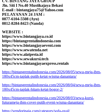
CV. BINTANG JAYA GROUP
Jln. Siti I No.40 Mustikajaya Bekasi
E-mail : bintangjaya75@Yahoo.com
PELAYANAN 24 JAM :
0877-6104-5508 (Ayu)
0812-8284-8423 (Nanda)
WEBSITE :
https://www.bintangjaya.co.id
https://bintangrentalindonesia.com
https://www.bintangjayaevent.com
https://www.sewatenda.net
https://www.alatpesta.id
https://www.sewakursi.tech
https://www.bintangjayaexpress.rentals
https://bintangrentalindonesia.com/2026/08/05/sewa-meja-ibm-
180x45cm-taplak-putih-ketat-wisma-danantara/
https://bintangrentalindonesia.com/2026/08/04/sewa-meja-ibm-
180x45cm-taplak-hitam-ketat-bogor-2/
https://bintangrentalindonesia.com/2026/08/03/sewa-kursi-
futurameja-ibm-cover-putih-event-wisma-danantara/
https://vendorinaja.com/category/sofa-oval/