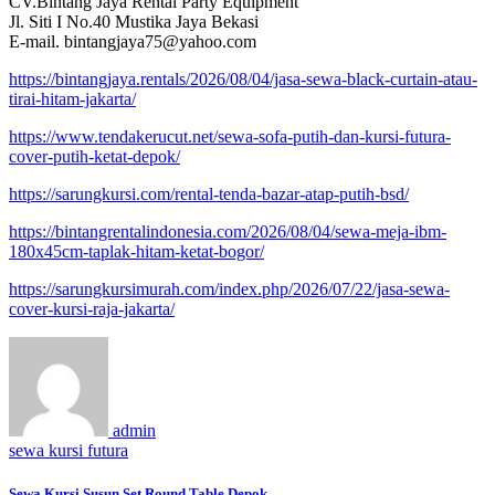
CV.Bintang Jaya Rental Party Equipment
Jl. Siti I No.40 Mustika Jaya Bekasi
E-mail. bintangjaya75@yahoo.com
https://bintangjaya.rentals/2026/08/04/jasa-sewa-black-curtain-atau-
tirai-hitam-jakarta/
https://www.tendakerucut.net/sewa-sofa-putih-dan-kursi-futura-
cover-putih-ketat-depok/
https://sarungkursi.com/rental-tenda-bazar-atap-putih-bsd/
https://bintangrentalindonesia.com/2026/08/04/sewa-meja-ibm-
180x45cm-taplak-hitam-ketat-bogor/
https://sarungkursimurah.com/index.php/2026/07/22/jasa-sewa-
cover-kursi-raja-jakarta/
admin
sewa kursi futura
Sewa Kursi Susun Set Round Table Depok