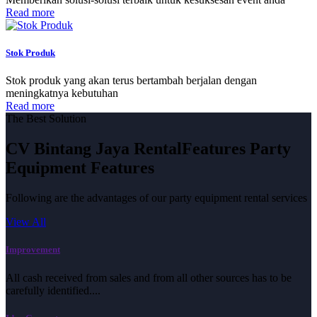
Read more
Stok Produk
Stok produk yang akan terus bertambah berjalan dengan
meningkatnya kebutuhan
Read more
The Best Solution
CV Bintang Jaya Rental
Features
Party
Equipment
Features
Following are the advantages of our party equipment rental services
View All
Improvement
All cash received from sales and from all other sources has to be
carefully identified....