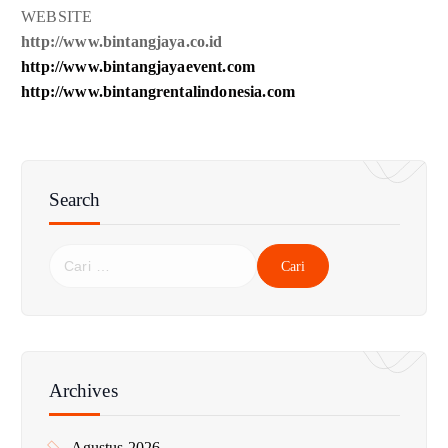
WEBSITE
http://www.bintangjaya.co.id
http://www.bintangjayaevent.com
http://www.bintangrentalindonesia.com
Search
C
a
r
i
u
n
Archives
t
u
Agustus 2026