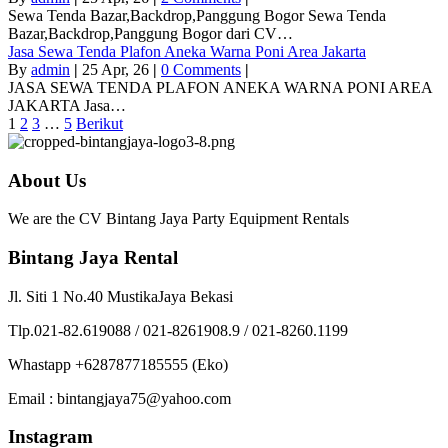
Sewa Tenda Bazar,Backdrop,Panggung Bogor Sewa Tenda
Bazar,Backdrop,Panggung Bogor dari CV…
Jasa Sewa Tenda Plafon Aneka Warna Poni Area Jakarta
By
admin
|
25
Apr, 26
|
0 Comments
|
JASA SEWA TENDA PLAFON ANEKA WARNA PONI AREA
JAKARTA Jasa…
1
2
3
…
5
Berikut
About Us
We are the CV Bintang Jaya Party Equipment Rentals
Bintang Jaya Rental
Jl. Siti 1 No.40 MustikaJaya Bekasi
Tlp.021-82.619088 / 021-8261908.9 / 021-8260.1199
Whastapp +6287877185555 (Eko)
Email : bintangjaya75@yahoo.com
Instagram