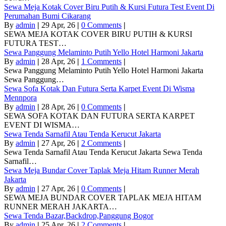
Sewa Meja Kotak Cover Biru Putih & Kursi Futura Test Event Di
Perumahan Bumi Cikarang
By
admin
|
29
Apr, 26
|
0 Comments
|
SEWA MEJA KOTAK COVER BIRU PUTIH & KURSI
FUTURA TEST…
Sewa Panggung Melaminto Putih Yello Hotel Harmoni Jakarta
By
admin
|
28
Apr, 26
|
1 Comments
|
Sewa Panggung Melaminto Putih Yello Hotel Harmoni Jakarta
Sewa Panggung…
Sewa Sofa Kotak Dan Futura Serta Karpet Event Di Wisma
Mennpora
By
admin
|
28
Apr, 26
|
0 Comments
|
SEWA SOFA KOTAK DAN FUTURA SERTA KARPET
EVENT DI WISMA…
Sewa Tenda Sarnafil Atau Tenda Kerucut Jakarta
By
admin
|
27
Apr, 26
|
2 Comments
|
Sewa Tenda Sarnafil Atau Tenda Kerucut Jakarta Sewa Tenda
Sarnafil…
Sewa Meja Bundar Cover Taplak Meja Hitam Runner Merah
Jakarta
By
admin
|
27
Apr, 26
|
0 Comments
|
SEWA MEJA BUNDAR COVER TAPLAK MEJA HITAM
RUNNER MERAH JAKARTA…
Sewa Tenda Bazar,Backdrop,Panggung Bogor
By
admin
|
25
Apr, 26
|
2 Comments
|