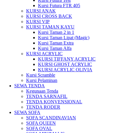
Kursi Futura Test
Kursi Futura FTR 405
KURSI ANAK
KURSI CROSS BACK
KURSI VIP
KURSI TAMAN KAYU
Kursi Taman 2 in 1
Kursi Taman Lipat (Magic)
Kursi Taman Extra
Kursi Taman Alfa
KURSI ACRYLIC
KURSI TIFFANY ACRYLIC
KURSI GHOST ACRYLIC
KURSI ACRYLIC OLIVIA
Kursi Scramble
Kursi Pelaminan
SEWA TENDA
Kegunaan Tenda
TENDA SARNAFIL
TENDA KONVENSIONAL
TENDA RODER
SEWA SOFA
SOFA SCANDINAVIAN
SOFA QUEEN
SOFA OVAL