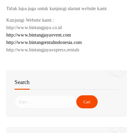
Tidak lupa juga untuk kunjungi alamat website kami
Kunjungi Website kami :
http://www.bintangjaya.co.id
http://www.bintangjayaevent.com
http://www.bintangrentalindonesia.com
http://www.bintangjayaexpress.rentals
Search
C
a
r
i
u