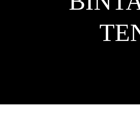
BINT
TE