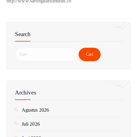
http://www.sarungkursimurah.co
Search
C
a
r
i
u
n
Archives
t
u
Agustus 2026
k
:
Juli 2026