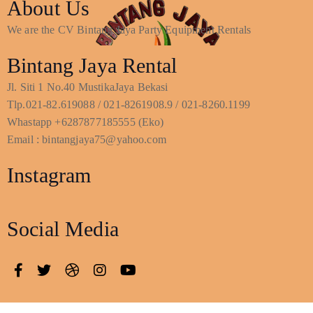
About Us
We are the CV Bintang Jaya Party Equipment Rentals
Bintang Jaya Rental
Jl. Siti 1 No.40 MustikaJaya Bekasi
Tlp.021-82.619088 / 021-8261908.9 / 021-8260.1199
Whastapp +6287877185555 (Eko)
Email : bintangjaya75@yahoo.com
Instagram
Social Media
© 2023 Pusat Sewa Alat Event
Terms and Conditions