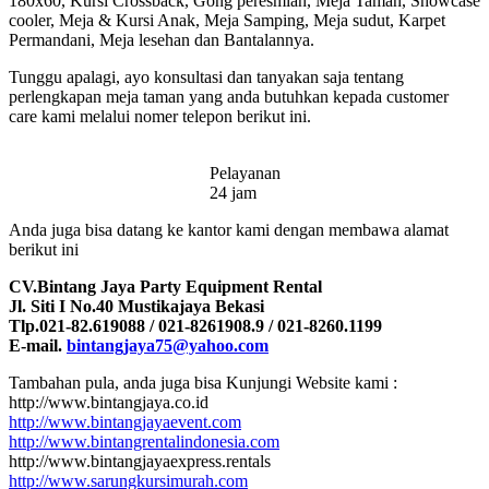
180x60, Kursi Crossback, Gong peresmian, Meja Taman, Showcase
cooler, Meja & Kursi Anak, Meja Samping, Meja sudut, Karpet
Permandani, Meja lesehan dan Bantalannya.
Tunggu apalagi, ayo konsultasi dan tanyakan saja tentang
perlengkapan meja taman yang anda butuhkan kepada customer
care kami melalui nomer telepon berikut ini.
Pelayanan
24 jam
Anda juga bisa datang ke kantor kami dengan membawa alamat
berikut ini
CV.Bintang Jaya Party Equipment Rental
Jl. Siti I No.40 Mustikajaya Bekasi
Tlp.021-82.619088 / 021-8261908.9 / 021-8260.1199
E-mail.
bintangjaya75@yahoo.com
Tambahan pula, anda juga bisa Kunjungi Website kami :
http://www.bintangjaya.co.id
http://www.bintangjayaevent.com
http://www.bintangrentalindonesia.com
http://www.bintangjayaexpress.rentals
http://www.sarungkursimurah.com