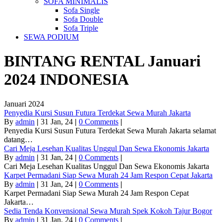
SOFA MINIMALIS
Sofa Single
Sofa Double
Sofa Triple
SEWA PODIUM
BINTANG RENTAL
Januari
2024
INDONESIA
Januari 2024
Penyedia Kursi Susun Futura Terdekat Sewa Murah Jakarta
By
admin
|
31
Jan, 24
|
0 Comments
|
Penyedia Kursi Susun Futura Terdekat Sewa Murah Jakarta selamat
datang…
Cari Meja Lesehan Kualitas Unggul Dan Sewa Ekonomis Jakarta
By
admin
|
31
Jan, 24
|
0 Comments
|
Cari Meja Lesehan Kualitas Unggul Dan Sewa Ekonomis Jakarta
Karpet Permadani Siap Sewa Murah 24 Jam Respon Cepat Jakarta
By
admin
|
31
Jan, 24
|
0 Comments
|
Karpet Permadani Siap Sewa Murah 24 Jam Respon Cepat
Jakarta…
Sedia Tenda Konvensional Sewa Murah Spek Kokoh Tajur Bogor
By
admin
|
31
Jan, 24
|
0 Comments
|