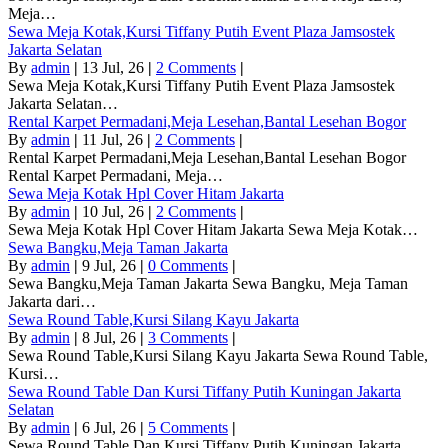
Meja…
Sewa Meja Kotak,Kursi Tiffany Putih Event Plaza Jamsostek
Jakarta Selatan
By
admin
|
13
Jul, 26
|
2 Comments
|
Sewa Meja Kotak,Kursi Tiffany Putih Event Plaza Jamsostek
Jakarta Selatan…
Rental Karpet Permadani,Meja Lesehan,Bantal Lesehan Bogor
By
admin
|
11
Jul, 26
|
2 Comments
|
Rental Karpet Permadani,Meja Lesehan,Bantal Lesehan Bogor
Rental Karpet Permadani, Meja…
Sewa Meja Kotak Hpl Cover Hitam Jakarta
By
admin
|
10
Jul, 26
|
2 Comments
|
Sewa Meja Kotak Hpl Cover Hitam Jakarta Sewa Meja Kotak…
Sewa Bangku,Meja Taman Jakarta
By
admin
|
9
Jul, 26
|
0 Comments
|
Sewa Bangku,Meja Taman Jakarta Sewa Bangku, Meja Taman
Jakarta dari…
Sewa Round Table,Kursi Silang Kayu Jakarta
By
admin
|
8
Jul, 26
|
3 Comments
|
Sewa Round Table,Kursi Silang Kayu Jakarta Sewa Round Table,
Kursi…
Sewa Round Table Dan Kursi Tiffany Putih Kuningan Jakarta
Selatan
By
admin
|
6
Jul, 26
|
5 Comments
|
Sewa Round Table Dan Kursi Tiffany Putih Kuningan Jakarta