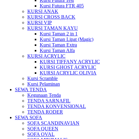
Kursi Futura Test
Kursi Futura FTR 405
KURSI ANAK
KURSI CROSS BACK
KURSI VIP
KURSI TAMAN KAYU
Kursi Taman 2 in 1
Kursi Taman Lipat (Magic)
Kursi Taman Extra
Kursi Taman Alfa
KURSI ACRYLIC
KURSI TIFFANY ACRYLIC
KURSI GHOST ACRYLIC
KURSI ACRYLIC OLIVIA
Kursi Scramble
Kursi Pelaminan
SEWA TENDA
Kegunaan Tenda
TENDA SARNAFIL
TENDA KONVENSIONAL
TENDA RODER
SEWA SOFA
SOFA SCANDINAVIAN
SOFA QUEEN
SOFA OVAL