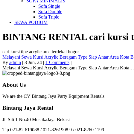
SOFA MINIMALIS
Sofa Single
Sofa Double
Sofa Triple
SEWA PODIUM
BINTANG RENTAL
cari kursi 
cari kursi tipe acrylic area terdekat bogor
Melayani Sewa Kursi Acrylic Beragam Type Siap Antar Area Kota 
By
admin
|
3
Jun, 24
|
1 Comments
|
Melayani Sewa Kursi Acrylic Beragam Type Siap Antar Area Kota…
About Us
We are the CV Bintang Jaya Party Equipment Rentals
Bintang Jaya Rental
Jl. Siti 1 No.40 MustikaJaya Bekasi
Tlp.021-82.619088 / 021-8261908.9 / 021-8260.1199