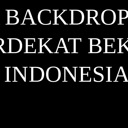
 BACKDROP
RDEKAT BE
INDONESI