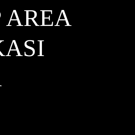
 AREA
KASI
A