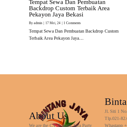
Tempat Sewa Dan Pembuatan
Backdrop Custom Terbaik Area
Pekayon Jaya Bekasi
By
admin
|
17
Mei, 24
|
1 Comments
Tempat Sewa Dan Pembuatan Backdrop Custom
Terbaik Area Pekayon Jaya…
Binta
Jl. Siti 1 
About Us
Tlp.021-82.
We are the CV Bintang Jaya Party
Whastapp +