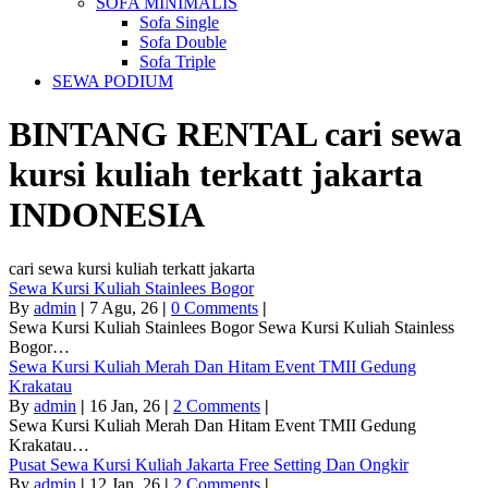
SOFA MINIMALIS
Sofa Single
Sofa Double
Sofa Triple
SEWA PODIUM
BINTANG RENTAL
cari sewa
kursi kuliah terkatt jakarta
INDONESIA
cari sewa kursi kuliah terkatt jakarta
Sewa Kursi Kuliah Stainlees Bogor
By
admin
|
7
Agu, 26
|
0 Comments
|
Sewa Kursi Kuliah Stainlees Bogor Sewa Kursi Kuliah Stainless
Bogor…
Sewa Kursi Kuliah Merah Dan Hitam Event TMII Gedung
Krakatau
By
admin
|
16
Jan, 26
|
2 Comments
|
Sewa Kursi Kuliah Merah Dan Hitam Event TMII Gedung
Krakatau…
Pusat Sewa Kursi Kuliah Jakarta Free Setting Dan Ongkir
By
admin
|
12
Jan, 26
|
2 Comments
|