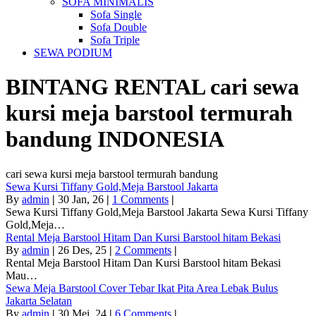
SOFA MINIMALIS
Sofa Single
Sofa Double
Sofa Triple
SEWA PODIUM
BINTANG RENTAL
cari sewa
kursi meja barstool termurah
bandung
INDONESIA
cari sewa kursi meja barstool termurah bandung
Sewa Kursi Tiffany Gold,Meja Barstool Jakarta
By
admin
|
30
Jan, 26
|
1 Comments
|
Sewa Kursi Tiffany Gold,Meja Barstool Jakarta Sewa Kursi Tiffany
Gold,Meja…
Rental Meja Barstool Hitam Dan Kursi Barstool hitam Bekasi
By
admin
|
26
Des, 25
|
2 Comments
|
Rental Meja Barstool Hitam Dan Kursi Barstool hitam Bekasi
Mau…
Sewa Meja Barstool Cover Tebar Ikat Pita Area Lebak Bulus
Jakarta Selatan
By
admin
|
30
Mei, 24
|
6 Comments
|