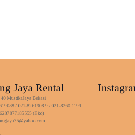
ng Jaya Rental
Instagr
No.40 MustikaJaya Bekasi
619088 / 021-8261908.9 / 021-8260.1199
6287877185555 (Eko)
ntangjaya75@yahoo.com