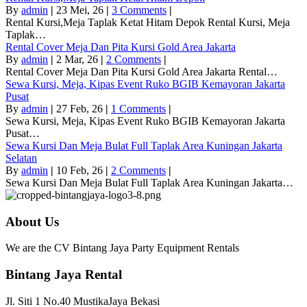
By
admin
|
23
Mei, 26
|
3 Comments
|
Rental Kursi,Meja Taplak Ketat Hitam Depok Rental Kursi, Meja
Taplak…
Rental Cover Meja Dan Pita Kursi Gold Area Jakarta
By
admin
|
2
Mar, 26
|
2 Comments
|
Rental Cover Meja Dan Pita Kursi Gold Area Jakarta Rental…
Sewa Kursi, Meja, Kipas Event Ruko BGIB Kemayoran Jakarta
Pusat
By
admin
|
27
Feb, 26
|
1 Comments
|
Sewa Kursi, Meja, Kipas Event Ruko BGIB Kemayoran Jakarta
Pusat…
Sewa Kursi Dan Meja Bulat Full Taplak Area Kuningan Jakarta
Selatan
By
admin
|
10
Feb, 26
|
2 Comments
|
Sewa Kursi Dan Meja Bulat Full Taplak Area Kuningan Jakarta…
About Us
We are the CV Bintang Jaya Party Equipment Rentals
Bintang Jaya Rental
Jl. Siti 1 No.40 MustikaJaya Bekasi