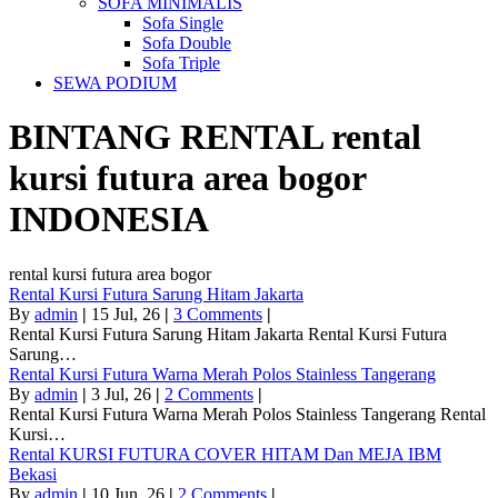
SOFA MINIMALIS
Sofa Single
Sofa Double
Sofa Triple
SEWA PODIUM
BINTANG RENTAL
rental
kursi futura area bogor
INDONESIA
rental kursi futura area bogor
Rental Kursi Futura Sarung Hitam Jakarta
By
admin
|
15
Jul, 26
|
3 Comments
|
Rental Kursi Futura Sarung Hitam Jakarta Rental Kursi Futura
Sarung…
Rental Kursi Futura Warna Merah Polos Stainless Tangerang
By
admin
|
3
Jul, 26
|
2 Comments
|
Rental Kursi Futura Warna Merah Polos Stainless Tangerang Rental
Kursi…
Rental KURSI FUTURA COVER HITAM Dan MEJA IBM
Bekasi
By
admin
|
10
Jun, 26
|
2 Comments
|