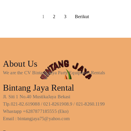
1
2
3
Berikut
About Us
We are the CV Bintang Jaya Party Equipment Rentals
Bintang Jaya Rental
Jl. Siti 1 No.40 MustikaJaya Bekasi
Tlp.021-82.619088 / 021-8261908.9 / 021-8260.1199
Whastapp +6287877185555 (Eko)
Email : bintangjaya75@yahoo.com