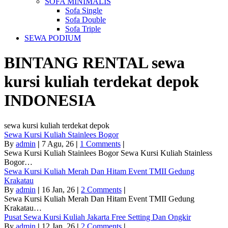
SOFA MINIMALIS
Sofa Single
Sofa Double
Sofa Triple
SEWA PODIUM
BINTANG RENTAL
sewa
kursi kuliah terdekat depok
INDONESIA
sewa kursi kuliah terdekat depok
Sewa Kursi Kuliah Stainlees Bogor
By
admin
|
7
Agu, 26
|
1 Comments
|
Sewa Kursi Kuliah Stainlees Bogor Sewa Kursi Kuliah Stainless
Bogor…
Sewa Kursi Kuliah Merah Dan Hitam Event TMII Gedung
Krakatau
By
admin
|
16
Jan, 26
|
2 Comments
|
Sewa Kursi Kuliah Merah Dan Hitam Event TMII Gedung
Krakatau…
Pusat Sewa Kursi Kuliah Jakarta Free Setting Dan Ongkir
By
admin
|
12
Jan, 26
|
2 Comments
|