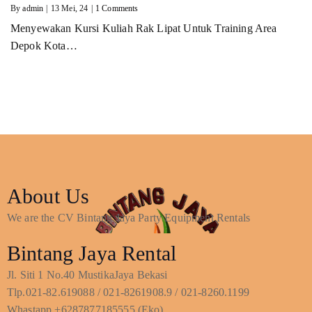
By
admin
|
13
Mei, 24
|
1 Comments
Menyewakan Kursi Kuliah Rak Lipat Untuk Training Area
Depok Kota…
About Us
We are the CV Bintang Jaya Party Equipment Rentals
Bintang Jaya Rental
Jl. Siti 1 No.40 MustikaJaya Bekasi
Tlp.021-82.619088 / 021-8261908.9 / 021-8260.1199
Whastapp +6287877185555 (Eko)