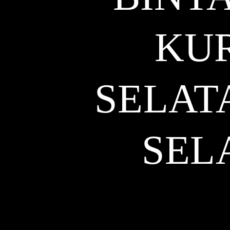
KU
SELAT
SEL