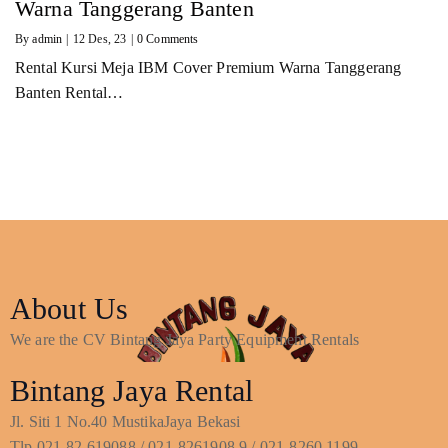
Warna Tanggerang Banten
By
admin
|
12
Des, 23
|
0 Comments
Rental Kursi Meja IBM Cover Premium Warna Tanggerang
Banten Rental…
About Us
We are the CV Bintang Jaya Party Equipment Rentals
Bintang Jaya Rental
Jl. Siti 1 No.40 MustikaJaya Bekasi
Tlp.021-82.619088 / 021-8261908.9 / 021-8260.1199