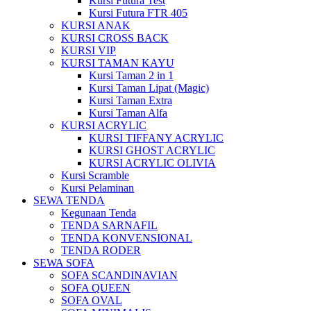
Kursi Futura Test
Kursi Futura FTR 405
KURSI ANAK
KURSI CROSS BACK
KURSI VIP
KURSI TAMAN KAYU
Kursi Taman 2 in 1
Kursi Taman Lipat (Magic)
Kursi Taman Extra
Kursi Taman Alfa
KURSI ACRYLIC
KURSI TIFFANY ACRYLIC
KURSI GHOST ACRYLIC
KURSI ACRYLIC OLIVIA
Kursi Scramble
Kursi Pelaminan
SEWA TENDA
Kegunaan Tenda
TENDA SARNAFIL
TENDA KONVENSIONAL
TENDA RODER
SEWA SOFA
SOFA SCANDINAVIAN
SOFA QUEEN
SOFA OVAL