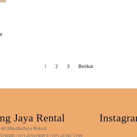
mi
1
2
3
Berikut
ng Jaya Rental
Instagr
No.40 MustikaJaya Bekasi
619088 / 021-8261908.9 / 021-8260.1199