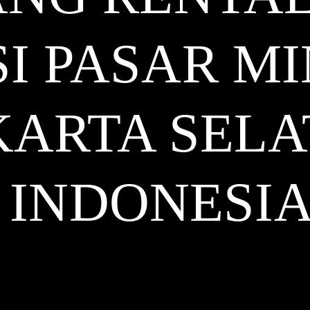
I PASAR M
KARTA SEL
INDONESI