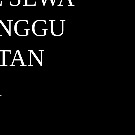
INGGU
ATAN
A