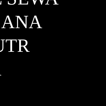
SANA
UTR
A