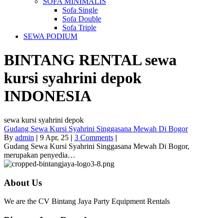
SOFA MINIMALIS
Sofa Single
Sofa Double
Sofa Triple
SEWA PODIUM
BINTANG RENTAL
sewa
kursi syahrini depok
INDONESIA
sewa kursi syahrini depok
Gudang Sewa Kursi Syahrini Singgasana Mewah Di Bogor
By
admin
|
9
Apr, 25
|
3 Comments
|
Gudang Sewa Kursi Syahrini Singgasana Mewah Di Bogor,
merupakan penyedia…
About Us
We are the CV Bintang Jaya Party Equipment Rentals