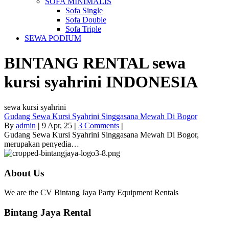
SOFA MINIMALIS
Sofa Single
Sofa Double
Sofa Triple
SEWA PODIUM
BINTANG RENTAL
sewa
kursi syahrini
INDONESIA
sewa kursi syahrini
Gudang Sewa Kursi Syahrini Singgasana Mewah Di Bogor
By
admin
|
9
Apr, 25
|
3 Comments
|
Gudang Sewa Kursi Syahrini Singgasana Mewah Di Bogor,
merupakan penyedia…
About Us
We are the CV Bintang Jaya Party Equipment Rentals
Bintang Jaya Rental