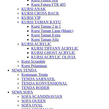
Kursi Futura Test
Kursi Futura FTR 405
KURSI ANAK
KURSI CROSS BACK
KURSI VIP
KURSI TAMAN KAYU
Kursi Taman 2 in 1
Kursi Taman Lipat (Magic)
Kursi Taman Extra
Kursi Taman Alfa
KURSI ACRYLIC
KURSI TIFFANY ACRYLIC
KURSI GHOST ACRYLIC
KURSI ACRYLIC OLIVIA
Kursi Scramble
Kursi Pelaminan
SEWA TENDA
Kegunaan Tenda
TENDA SARNAFIL
TENDA KONVENSIONAL
TENDA RODER
SEWA SOFA
SOFA SCANDINAVIAN
SOFA QUEEN
SOFA OVAL