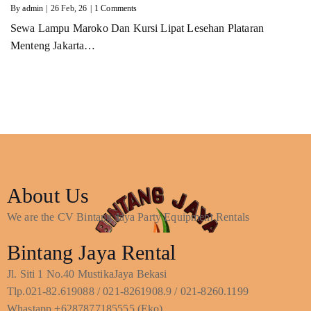
By
admin
|
26
Feb, 26
|
1 Comments
Sewa Lampu Maroko Dan Kursi Lipat Lesehan Plataran
Menteng Jakarta…
About Us
We are the CV Bintang Jaya Party Equipment Rentals
Bintang Jaya Rental
Jl. Siti 1 No.40 MustikaJaya Bekasi
Tlp.021-82.619088 / 021-8261908.9 / 021-8260.1199
Whastapp +6287877185555 (Eko)