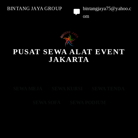
BINTANG JAYA GROUP
bintangjaya75@yahoo.c
om
PUSAT SEWA ALAT EVENT
JAKARTA
SEWA MEJA
SEWA KURSI
SEWA TENDA
SEWA SOFA
SEWA PODIUM