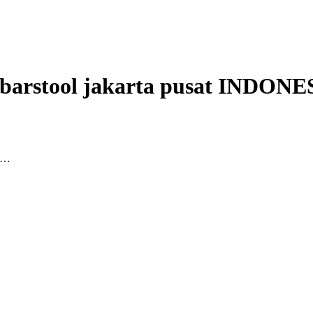
barstool jakarta pusat
INDONE
at…