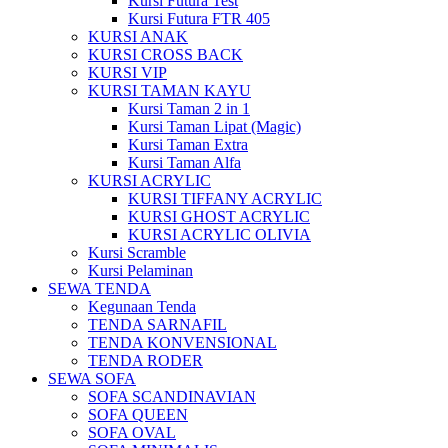
Kursi Futura Test
Kursi Futura FTR 405
KURSI ANAK
KURSI CROSS BACK
KURSI VIP
KURSI TAMAN KAYU
Kursi Taman 2 in 1
Kursi Taman Lipat (Magic)
Kursi Taman Extra
Kursi Taman Alfa
KURSI ACRYLIC
KURSI TIFFANY ACRYLIC
KURSI GHOST ACRYLIC
KURSI ACRYLIC OLIVIA
Kursi Scramble
Kursi Pelaminan
SEWA TENDA
Kegunaan Tenda
TENDA SARNAFIL
TENDA KONVENSIONAL
TENDA RODER
SEWA SOFA
SOFA SCANDINAVIAN
SOFA QUEEN
SOFA OVAL