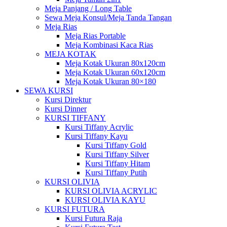
Meja Panjang / Long Table
Sewa Meja Konsul/Meja Tanda Tangan
Meja Rias
Meja Rias Portable
Meja Kombinasi Kaca Rias
MEJA KOTAK
Meja Kotak Ukuran 80x120cm
Meja Kotak Ukuran 60x120cm
Meja Kotak Ukuran 80×180
SEWA KURSI
Kursi Direktur
Kursi Dinner
KURSI TIFFANY
Kursi Tiffany Acrylic
Kursi Tiffany Kayu
Kursi Tiffany Gold
Kursi Tiffany Silver
Kursi Tiffany Hitam
Kursi Tiffany Putih
KURSI OLIVIA
KURSI OLIVIA ACRYLIC
KURSI OLIVIA KAYU
KURSI FUTURA
Kursi Futura Raja