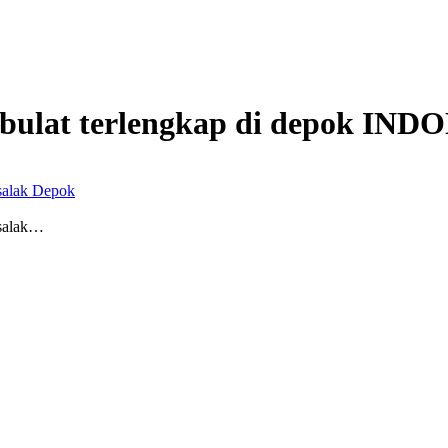
bulat terlengkap di depok
INDO
salak Depok
salak…