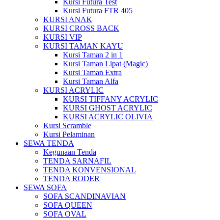
Kursi Futura Test
Kursi Futura FTR 405
KURSI ANAK
KURSI CROSS BACK
KURSI VIP
KURSI TAMAN KAYU
Kursi Taman 2 in 1
Kursi Taman Lipat (Magic)
Kursi Taman Extra
Kursi Taman Alfa
KURSI ACRYLIC
KURSI TIFFANY ACRYLIC
KURSI GHOST ACRYLIC
KURSI ACRYLIC OLIVIA
Kursi Scramble
Kursi Pelaminan
SEWA TENDA
Kegunaan Tenda
TENDA SARNAFIL
TENDA KONVENSIONAL
TENDA RODER
SEWA SOFA
SOFA SCANDINAVIAN
SOFA QUEEN
SOFA OVAL