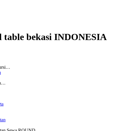
 table bekasi
INDONESIA
ursi…
n
an…
ta
tan
latan Sewa ROUND…