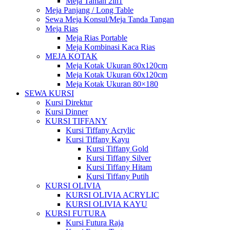
Meja Taman 2in1
Meja Panjang / Long Table
Sewa Meja Konsul/Meja Tanda Tangan
Meja Rias
Meja Rias Portable
Meja Kombinasi Kaca Rias
MEJA KOTAK
Meja Kotak Ukuran 80x120cm
Meja Kotak Ukuran 60x120cm
Meja Kotak Ukuran 80×180
SEWA KURSI
Kursi Direktur
Kursi Dinner
KURSI TIFFANY
Kursi Tiffany Acrylic
Kursi Tiffany Kayu
Kursi Tiffany Gold
Kursi Tiffany Silver
Kursi Tiffany Hitam
Kursi Tiffany Putih
KURSI OLIVIA
KURSI OLIVIA ACRYLIC
KURSI OLIVIA KAYU
KURSI FUTURA
Kursi Futura Raja