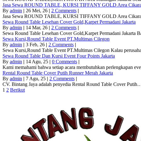
Jasa Sewa ROUND TABLE, KURSI TIFFANY GOLD Area Cikar
By
admin
|
26
Mei, 26
|
2 Comments
|
Jasa Sewa ROUND TABLE, KURSI TIFFANY GOLD Area Cikara
Sewa Round Table Lesehan Cover Gold,Karpet Permadani Jakarta
By
admin
|
14
Mar, 26
|
2 Comments
|
Sewa Round Table Lesehan Cover Gold,Karpet Permadani Jakarta 
Sewa Kursi,Round Table Event PT.Multimas Cilegon
By
admin
|
3
Feb, 26
|
2 Comments
|
Sewa Kursi,Round Table Event PT.Multimas Cilegon Kalau perusah
Sewa Round Table Dan Kursi Event Four Points Jakarta
By
admin
|
14
Agu, 25
|
0 Comments
|
Kami memahami bahwa setiap acara membutuhkan perlengkapan eve
Rental Round Table Cover Putih Runner Merah Jakarta
By
admin
|
7
Agu, 25
|
2 Comments
|
CV. Bintang Jaya adalah penyedia Rental Round Table Cover Putih
1
2
Berikut