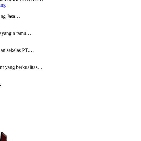
ang
ng Jasa…
Bayangin tamu…
aan sekelas PT.…
nt yang berkualitas…
…