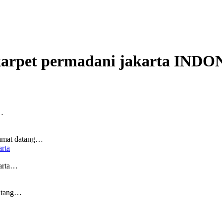
karpet permadani jakarta
INDON
i…
lamat datang…
rta
arta…
intang…