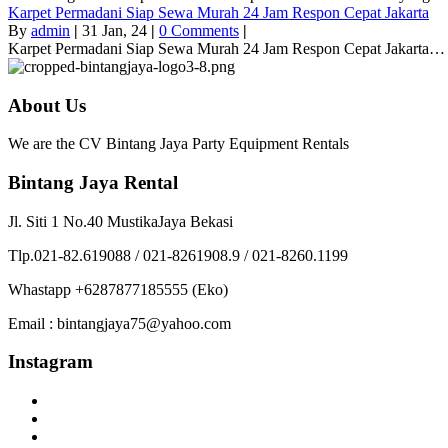
Karpet Permadani Siap Sewa Murah 24 Jam Respon Cepat Jakarta
By
admin
|
31
Jan, 24
|
0 Comments
|
Karpet Permadani Siap Sewa Murah 24 Jam Respon Cepat Jakarta…
About Us
We are the CV Bintang Jaya Party Equipment Rentals
Bintang Jaya Rental
Jl. Siti 1 No.40 MustikaJaya Bekasi
Tlp.021-82.619088 / 021-8261908.9 / 021-8260.1199
Whastapp +6287877185555 (Eko)
Email : bintangjaya75@yahoo.com
Instagram