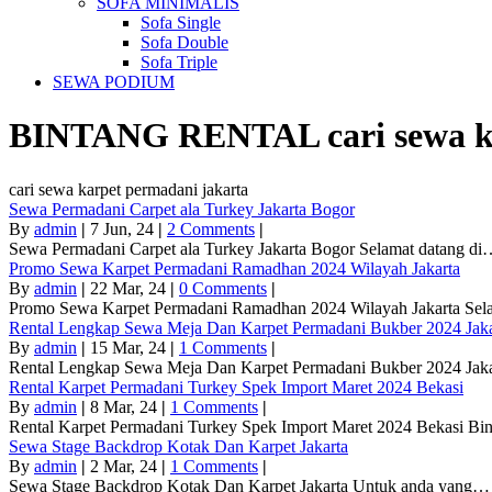
SOFA MINIMALIS
Sofa Single
Sofa Double
Sofa Triple
SEWA PODIUM
BINTANG RENTAL
cari sewa 
cari sewa karpet permadani jakarta
Sewa Permadani Carpet ala Turkey Jakarta Bogor
By
admin
|
7
Jun, 24
|
2 Comments
|
Sewa Permadani Carpet ala Turkey Jakarta Bogor Selamat datang d
Promo Sewa Karpet Permadani Ramadhan 2024 Wilayah Jakarta
By
admin
|
22
Mar, 24
|
0 Comments
|
Promo Sewa Karpet Permadani Ramadhan 2024 Wilayah Jakarta Se
Rental Lengkap Sewa Meja Dan Karpet Permadani Bukber 2024 Jaka
By
admin
|
15
Mar, 24
|
1 Comments
|
Rental Lengkap Sewa Meja Dan Karpet Permadani Bukber 2024 Jak
Rental Karpet Permadani Turkey Spek Import Maret 2024 Bekasi
By
admin
|
8
Mar, 24
|
1 Comments
|
Rental Karpet Permadani Turkey Spek Import Maret 2024 Bekasi B
Sewa Stage Backdrop Kotak Dan Karpet Jakarta
By
admin
|
2
Mar, 24
|
1 Comments
|
Sewa Stage Backdrop Kotak Dan Karpet Jakarta Untuk anda yang…