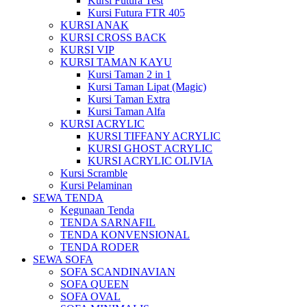
Kursi Futura Test
Kursi Futura FTR 405
KURSI ANAK
KURSI CROSS BACK
KURSI VIP
KURSI TAMAN KAYU
Kursi Taman 2 in 1
Kursi Taman Lipat (Magic)
Kursi Taman Extra
Kursi Taman Alfa
KURSI ACRYLIC
KURSI TIFFANY ACRYLIC
KURSI GHOST ACRYLIC
KURSI ACRYLIC OLIVIA
Kursi Scramble
Kursi Pelaminan
SEWA TENDA
Kegunaan Tenda
TENDA SARNAFIL
TENDA KONVENSIONAL
TENDA RODER
SEWA SOFA
SOFA SCANDINAVIAN
SOFA QUEEN
SOFA OVAL