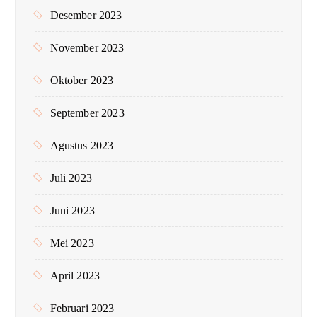
Desember 2023
November 2023
Oktober 2023
September 2023
Agustus 2023
Juli 2023
Juni 2023
Mei 2023
April 2023
Februari 2023