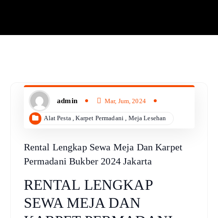
admin
Mar, Jum, 2024
Alat Pesta
,
Karpet Permadani
,
Meja Lesehan
Rental Lengkap Sewa Meja Dan Karpet
Permadani Bukber 2024 Jakarta
RENTAL LENGKAP
SEWA MEJA DAN