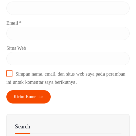
Email
*
Situs Web
Simpan nama, email, dan situs web saya pada peramban
ini untuk komentar saya berikutnya.
Search