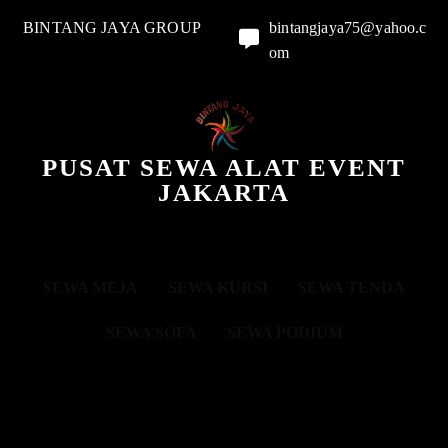
BINTANG JAYA GROUP
bintangjaya75@yahoo.c
om
PUSAT SEWA ALAT EVENT
JAKARTA
SEWA MEJA
SEWA KURSI
SEWA TENDA
SEWA SOFA
SEWA PODIUM