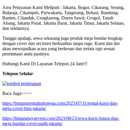
Area Pelayanan Kami Meliputi : Jakarta, Bogor, Cikarang, Serang,
Balaraja, Cikampek, Purwakarta, Tangerang, Bekasi, Bandung,
Banten, Cilandak, Cengkareng, Duren Sawit, Grogol, Tanah
Abang, Jakarta Pusat, Jakarta Barat, Jakarta Timur, Jakarta Selatan,
dan sekitarnya.
Tunggu apalagi, sewa sekarang juga produk meja bundar lengkap
dengan cover dan set kursi berkualitas tanpa ragu. Kami dan tim
akan mewujudkan acara yang berkesan dan tertata rapi sesuai
permintaan anda pastinya.
Hubungi Kami Di Layanan Telepon 24 Jam!!!
Telepon Selular
Baca Juga>>>>
https://bintangrentalindonesia.com/2025/07/31/rental-kursi-dan-
meja-cover-biru-jakarta/
https://bintangjayaevent.com/2023/08/23/sewa-kursi-futura-dan-
meja-bundar-cover-putih-jakarta/