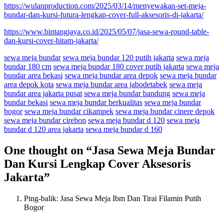
https://wulanproduction.com/2025/03/14/menyewakan-set-meja-
bundar-dan-kursi-futura-lengkap-cover-full-aksesoris-di-jakarta/
https://www.bintangjaya.co.id/2025/05/07/jasa-sewa-round-table-
dan-kursi-cover-hitam-jakarta/
sewa meja bundar
sewa meja bundar 120 putih jakarta
sewa meja
bundar 180 cm
sewa meja bundar 180 cover putih jakarta
sewa meja
bundar area bekasi
sewa meja bundar area depok
sewa meja bundar
area depok kota
sewa meja bundar area jabodetabek
sewa meja
bundar area jakarta pusat
sewa meja bundar bandung
sewa meja
bundar bekasi
sewa meja bundar berkualitas
sewa meja bundar
bogor
sewa meja bundar cikampek
sewa meja bundar cinere depok
sewa meja bundar cirebon
sewa meja bundar d 120
sewa meja
bundar d 120 area jakarta
sewa meja bundar d 160
One thought on “
Jasa Sewa Meja Bundar
Dan Kursi Lengkap Cover Aksesoris
Jakarta
”
Ping-balik: Jasa Sewa Meja Ibm Dan Tirai Filamin Putih
Bogor