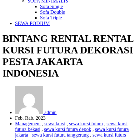
SOFA MINIMALIS
Sofa Single
Sofa Double
Sofa Triple
SEWA PODIUM
BINTANG RENTAL
RENTAL
KURSI FUTURA DEKORASI
PESTA JAKARTA
INDONESIA
admin
Feb, Rab, 2023
Management
,
sewa kursi
,
sewa kursi futura
,
sewa kursi
futura bekasi
,
sewa kursi futura depok
,
sewa kursi futura
jakarta
,
sewa kursi futura tanggerang
,
sewa kursi futurs