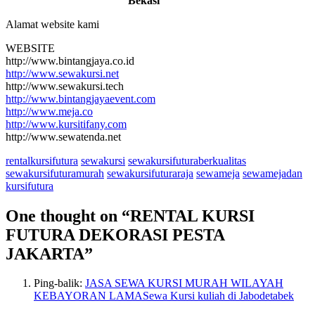
Bekasi
Alamat website kami
WEBSITE
http://www.bintangjaya.co.id
http://www.sewakursi.net
http://www.sewakursi.tech
http://www.bintangjayaevent.com
http://www.meja.co
http://www.kursitifany.com
http://www.sewatenda.net
rentalkursifutura
sewakursi
sewakursifuturaberkualitas
sewakursifuturamurah
sewakursifuturaraja
sewameja
sewamejadan
kursifutura
One thought on “
RENTAL KURSI
FUTURA DEKORASI PESTA
JAKARTA
”
Ping-balik:
JASA SEWA KURSI MURAH WILAYAH
KEBAYORAN LAMASewa Kursi kuliah di Jabodetabek