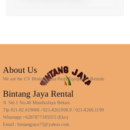
About Us
We are the CV Bintang Jaya Party Equipment Rentals
Bintang Jaya Rental
Jl. Siti 1 No.40 MustikaJaya Bekasi
Tlp.021-82.619088 / 021-8261908.9 / 021-8260.1199
Whastapp +6287877185555 (Eko)
Email : bintangjaya75@yahoo.com