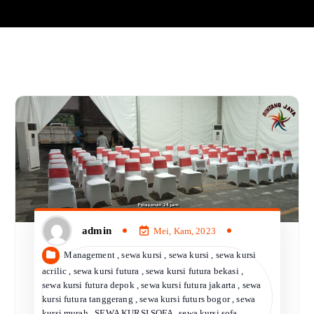
admin
Mei, Kam, 2023
Management
,
sewa kursi
,
sewa kursi
,
sewa kursi
acrilic
,
sewa kursi futura
,
sewa kursi futura bekasi
,
sewa kursi futura depok
,
sewa kursi futura jakarta
,
sewa
kursi futura tanggerang
,
sewa kursi futurs bogor
,
sewa
kursi murah
,
SEWA KURSI SOFA
,
sewa kursi sofa