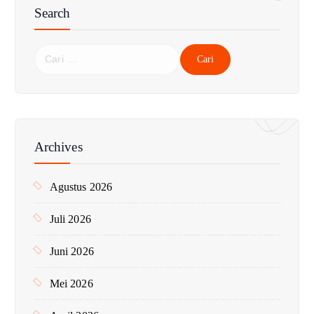
Search
C
a
r
i
u
n
Archives
t
u
Agustus 2026
k
:
Juli 2026
Juni 2026
Mei 2026