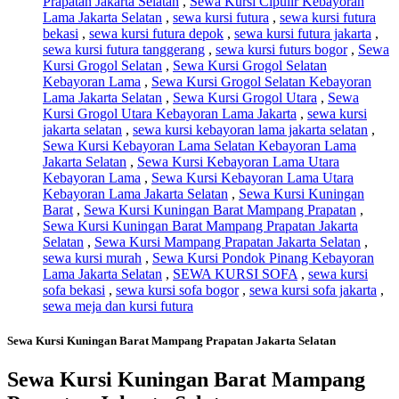
Prapatan Jakarta Selatan
,
Sewa Kursi Cipulir Kebayoran
Lama Jakarta Selatan
,
sewa kursi futura
,
sewa kursi futura
bekasi
,
sewa kursi futura depok
,
sewa kursi futura jakarta
,
sewa kursi futura tanggerang
,
sewa kursi futurs bogor
,
Sewa
Kursi Grogol Selatan
,
Sewa Kursi Grogol Selatan
Kebayoran Lama
,
Sewa Kursi Grogol Selatan Kebayoran
Lama Jakarta Selatan
,
Sewa Kursi Grogol Utara
,
Sewa
Kursi Grogol Utara Kebayoran Lama Jakarta
,
sewa kursi
jakarta selatan
,
sewa kursi kebayoran lama jakarta selatan
,
Sewa Kursi Kebayoran Lama Selatan Kebayoran Lama
Jakarta Selatan
,
Sewa Kursi Kebayoran Lama Utara
Kebayoran Lama
,
Sewa Kursi Kebayoran Lama Utara
Kebayoran Lama Jakarta Selatan
,
Sewa Kursi Kuningan
Barat
,
Sewa Kursi Kuningan Barat Mampang Prapatan
,
Sewa Kursi Kuningan Barat Mampang Prapatan Jakarta
Selatan
,
Sewa Kursi Mampang Prapatan Jakarta Selatan
,
sewa kursi murah
,
Sewa Kursi Pondok Pinang Kebayoran
Lama Jakarta Selatan
,
SEWA KURSI SOFA
,
sewa kursi
sofa bekasi
,
sewa kursi sofa bogor
,
sewa kursi sofa jakarta
,
sewa meja dan kursi futura
Sewa Kursi Kuningan Barat Mampang Prapatan Jakarta Selatan
Sewa Kursi Kuningan Barat Mampang