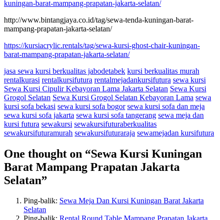
kuningan-barat-mampang-prapatan-jakarta-selatan/
http://www.bintangjaya.co.id/tag/sewa-tenda-kuningan-barat-
mampang-prapatan-jakarta-selatan/
https://kursiacrylic.rentals/tag/sewa-kursi-ghost-chair-kuningan-
barat-mampang-prapatan-jakarta-selatan/
jasa sewa kursi berkualitas jabodetabek
kursi berkualitas murah
rentalkurasi
rentalkursifutura
rentalmejadankursifutura
sewa kursi
Sewa Kursi Cipulir Kebayoran Lama Jakarta Selatan
Sewa Kursi
Grogol Selatan
Sewa Kursi Grogol Selatan Kebayoran Lama
sewa
kursi sofa bekasi
sewa kursi sofa bogor
sewa kursi sofa dan meja
sewa kursi sofa jakarta
sewa kursi sofa tangerang
sewa meja dan
kursi futura
sewakursi
sewakursifuturaberkualitas
sewakursifuturamurah
sewakursifuturaraja
sewamejadan kursifutura
One thought on “
Sewa Kursi Kuningan
Barat Mampang Prapatan Jakarta
Selatan
”
Ping-balik:
Sewa Meja Dan Kursi Kuningan Barat Jakarta
Selatan
Ping-balik:
Rental Round Table Mampang Prapatan Jakarta