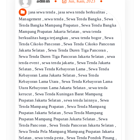
admin
Jun, Kam, 2023
jasa sewa tenda
,
jasa sewa tenda berkualitas
,
Management
,
sewa tenda
,
Sewa Tenda Bangka
,
Sewa
Tenda Bangka Mampang Prapatan
,
Sewa Tenda Bangka
Mampang Prapatan Jakarta Selatan
,
sewa tenda
berkualitas harga terjangkau
,
sewa tenda bogor
,
Sewa
Tenda Cikoko Pancoran
,
Sewa Tenda Cikoko Pancoran
Jakarta Selatan
,
Sewa Tenda Duren Tiga Pancoran
,
Sewa Tenda Duren Tiga Pancoran Jakarta Selatan
,
sewa
tenda event
,
sewa tenda jakarta
,
Sewa Tenda Jakarta
Selatan
,
Sewa Tenda Kebayoran Lama
,
Sewa Tenda
Kebayoran Lama Jakarta Selatan
,
Sewa Tenda
Kebayoran Lama Utara
,
Sewa Tenda Kebayoran Lama
Utara Kebayoran Lama Jakarta Selatan
,
sewa tenda
kerucut
,
Sewa Tenda Kuningan Barat Mampang
Prapatan Jakarta Selatan
,
sewa tenda lainnya
,
Sewa
Tenda Mampang Prapatan
,
Sewa Tenda Mampang
Prapatan Jakarta Selatan
,
Sewa Tenda Mampang
Prapatan Mampang Prapatan Jakarta Selatan
,
Sewa
Tenda Pancoran
,
Sewa Tenda Pancoran Jakarta Selatan
,
Sewa Tenda Pela Mampang Mampang Prapatan Jakarta
Selatan
,
sewa tenda pesta
,
Sewa Tenda Pondok Pinang
,