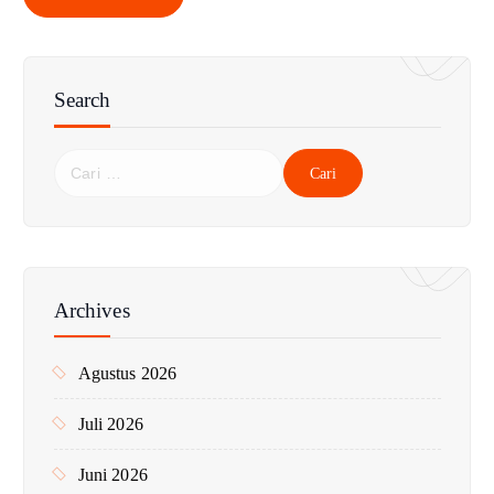
Search
C
a
r
i
u
n
Archives
t
u
Agustus 2026
k
:
Juli 2026
Juni 2026