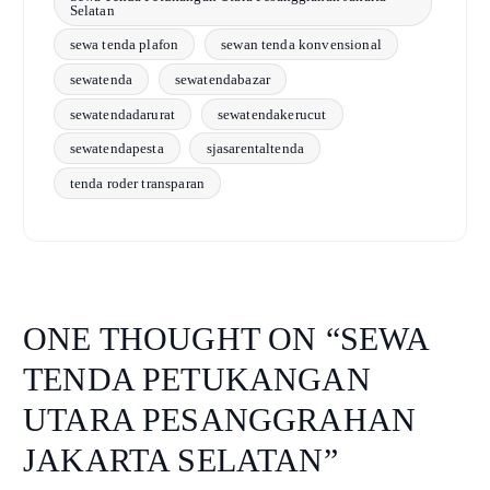
Selatan
sewa tenda plafon
sewan tenda konvensional
sewatenda
sewatendabazar
sewatendadarurat
sewatendakerucut
sewatendapesta
sjasarentaltenda
tenda roder transparan
ONE THOUGHT ON “
SEWA
TENDA PETUKANGAN
UTARA PESANGGRAHAN
JAKARTA SELATAN
”