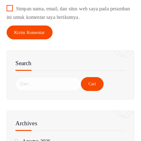
Simpan nama, email, dan situs web saya pada peramban
ini untuk komentar saya berikutnya.
Search
C
a
r
i
u
n
Archives
t
u