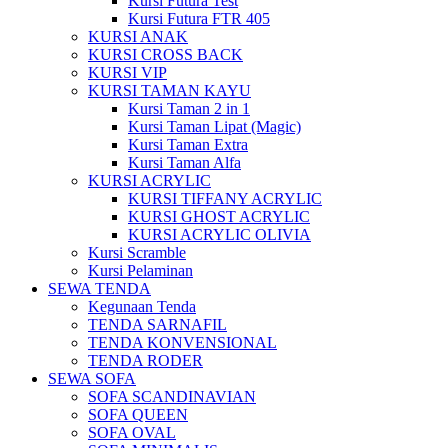
Kursi Futura Test
Kursi Futura FTR 405
KURSI ANAK
KURSI CROSS BACK
KURSI VIP
KURSI TAMAN KAYU
Kursi Taman 2 in 1
Kursi Taman Lipat (Magic)
Kursi Taman Extra
Kursi Taman Alfa
KURSI ACRYLIC
KURSI TIFFANY ACRYLIC
KURSI GHOST ACRYLIC
KURSI ACRYLIC OLIVIA
Kursi Scramble
Kursi Pelaminan
SEWA TENDA
Kegunaan Tenda
TENDA SARNAFIL
TENDA KONVENSIONAL
TENDA RODER
SEWA SOFA
SOFA SCANDINAVIAN
SOFA QUEEN
SOFA OVAL