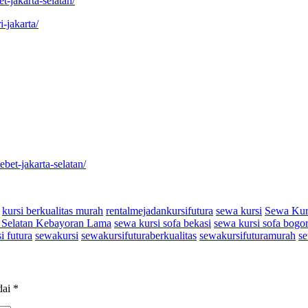
t-jakarta-selatan/
-jakarta/
ebet-jakarta-selatan/
kursi berkualitas murah
rentalmejadankursifutura
sewa kursi
Sewa Kurs
 Selatan Kebayoran Lama
sewa kursi sofa bekasi
sewa kursi sofa bogo
i futura
sewakursi
sewakursifuturaberkualitas
sewakursifuturamurah
se
dai
*