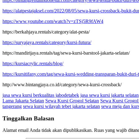
https://bintangrentalindonesia.com/category/sewa-tenda-bukit-duri-tebe
https://alatpestajaksel.com/2022/08/05/sewa-kursi-crossback-bukit-duri
https://www.youtube.com/watch?v=zTSj5R9fAW4
https://berkahjaya.rentals/category/alat-pesta/
https://suryajaya.rentals/category/kursi-futura/
https://mandirijaya.rentals/tag/sewa-kursi-barstool-jakarta-selatan/
https://kursiacrylic.rentals/blog/
https://kursitifany.com/tag/sewa-kursi-wedding-transparan-bukit-duri-t
http://www.bintangjaya.co.id/category/sewa-kursi-crossback/
jasa sewa kursi berkualitas jabodetabek
jasa sewa kursi jakarta selatan
Lama Jakarta Selatan
Sewa Kursi Grogol Selatan
Sewa Kursi Grogol
tangerang
sewa kursi wilayah tebet jakarta selatan
sewa meja dan kurs
Tinggalkan Balasan
Alamat email Anda tidak akan dipublikasikan.
Ruas yang wajib ditan