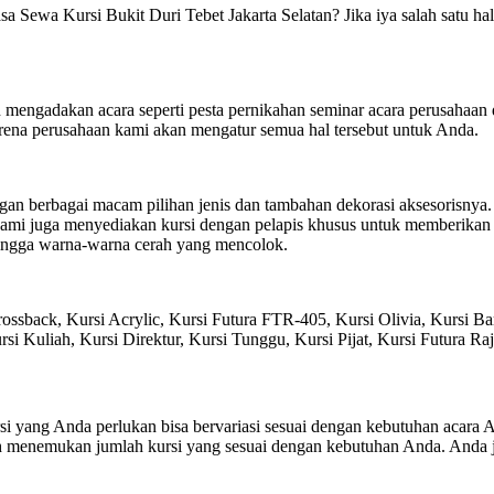
Sewa Kursi Bukit Duri Tebet Jakarta Selatan? Jika iya salah satu ha
n mengadakan acara seperti pesta pernikahan seminar acara perusahaa
 karena perusahaan kami akan mengatur semua hal tersebut untuk Anda.
n berbagai macam pilihan jenis dan tambahan dekorasi aksesorisnya. 
 kami juga menyediakan kursi dengan pelapis khusus untuk memberika
hingga warna-warna cerah yang mencolok.
rossback, Kursi Acrylic, Kursi Futura FTR-405, Kursi Olivia, Kursi Ba
 Kuliah, Kursi Direktur, Kursi Tunggu, Kursi Pijat, Kursi Futura Raja,
rsi yang Anda perlukan bisa bervariasi sesuai dengan kebutuhan acar
 menemukan jumlah kursi yang sesuai dengan kebutuhan Anda. Anda ju