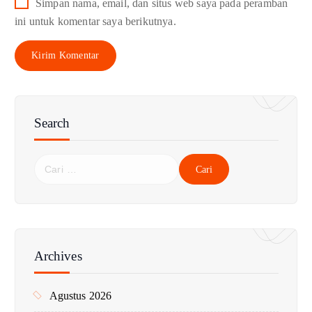
Simpan nama, email, dan situs web saya pada peramban
ini untuk komentar saya berikutnya.
Search
C
a
r
i
u
n
Archives
t
u
Agustus 2026
k