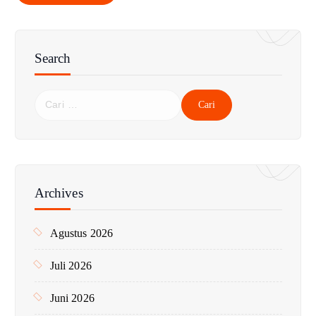
Search
C
a
r
i
u
n
Archives
t
u
Agustus 2026
k
:
Juli 2026
Juni 2026