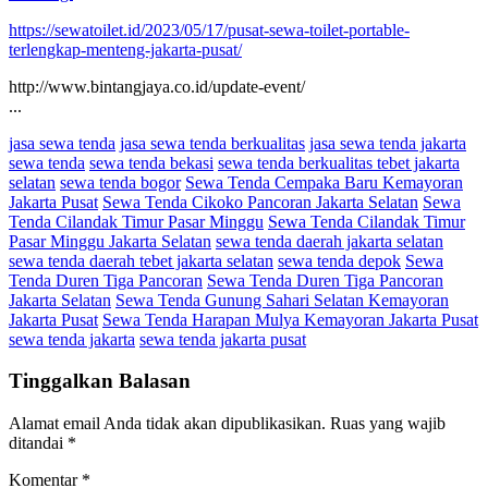
https://sewatoilet.id/2023/05/17/pusat-sewa-toilet-portable-
terlengkap-menteng-jakarta-pusat/
http://www.bintangjaya.co.id/update-event/
...
jasa sewa tenda
jasa sewa tenda berkualitas
jasa sewa tenda jakarta
sewa tenda
sewa tenda bekasi
sewa tenda berkualitas tebet jakarta
selatan
sewa tenda bogor
Sewa Tenda Cempaka Baru Kemayoran
Jakarta Pusat
Sewa Tenda Cikoko Pancoran Jakarta Selatan
Sewa
Tenda Cilandak Timur Pasar Minggu
Sewa Tenda Cilandak Timur
Pasar Minggu Jakarta Selatan
sewa tenda daerah jakarta selatan
sewa tenda daerah tebet jakarta selatan
sewa tenda depok
Sewa
Tenda Duren Tiga Pancoran
Sewa Tenda Duren Tiga Pancoran
Jakarta Selatan
Sewa Tenda Gunung Sahari Selatan Kemayoran
Jakarta Pusat
Sewa Tenda Harapan Mulya Kemayoran Jakarta Pusat
sewa tenda jakarta
sewa tenda jakarta pusat
Tinggalkan Balasan
Alamat email Anda tidak akan dipublikasikan.
Ruas yang wajib
ditandai
*
Komentar
*