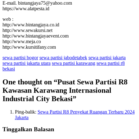
E-mail. bintangjaya75@yahoo.com
https://www.alatpesta.id
web :
http://www.bintangjaya.co.id
http://www.sewakursi.net
http://www.bintangjayaevent.com
http://www.meja.co
http://www.kursitifany.com
sewa partisi bogor
sewa partisi jabodetabek
sewa partisi jakarta
sewa partisi jakarta utara
sewa partisi karawang
sewa partisi r8
bekasi
One thought on “
Pusat Sewa Partisi R8
Kawasan Karawang Internasional
Industrial City Bekasi
”
Ping-balik:
Sewa Partisi R8 Penyekat Ruangan Terbaru 2024
Jakarta
Tinggalkan Balasan