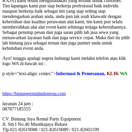
RAJA) kami selalu mengusahakan yang terbaik untuk customer.
Tim lapangan kami pun siap berkerja profesional baik individu
maupun berkerja baik sebagai tim yang siap setting siap
mendengarkan arahan anda, anda pun tak usah khawatir dengan
kebersihan dan kualitas perawatan alat kami, tim kami pun selalu
membersihkan alat alat event kami sehinnga terjaga kebersihannya.
Sebagai penutup pesan dan juga saran pilih lah jasa sewa yang
menawarkan layanan baik dan juga service cepat. Maka dari itu pilih
lah bintang jaya sebagai teman dan juga partner anda untuk
kebutuhan event anda.
Ayo! tunggu apalagi segera hubungi kami melalui telefon atau klik
logo WA di bawah ini :
p style="text-align: center;">
Informasi & Pemesanan,
KLIK
WA
https://bintangrentalindonesia.com
layanan 24 jam ;
087877185555
CV. Bintang Jaya Rental Party Equipment
Jl. Siti I No.40 Mustikajaya Bekasi
Tlp.021-82619088 / 021-82619089 / 021-82601199