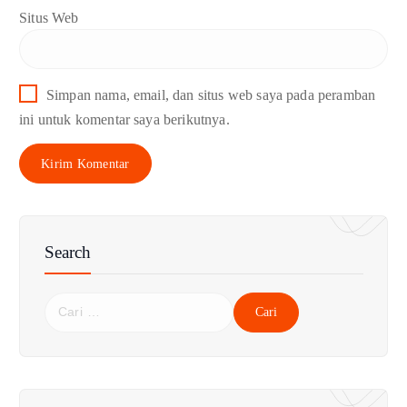
Situs Web
Simpan nama, email, dan situs web saya pada peramban
ini untuk komentar saya berikutnya.
Search
C
a
r
i
u