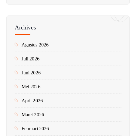
r
i
u
n
Archives
t
u
Agustus 2026
k
:
Juli 2026
Juni 2026
Mei 2026
April 2026
Maret 2026
Februari 2026