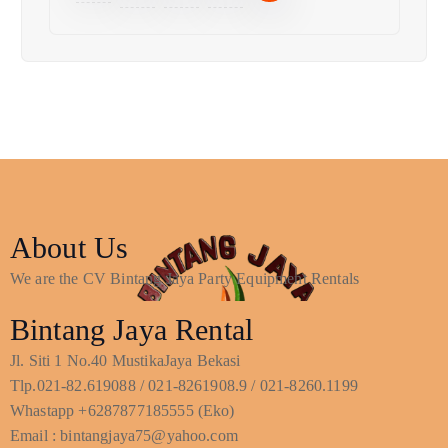
About Us
We are the CV Bintang Jaya Party Equipment Rentals
Bintang Jaya Rental
Jl. Siti 1 No.40 MustikaJaya Bekasi
Tlp.021-82.619088 / 021-8261908.9 / 021-8260.1199
Whastapp +6287877185555 (Eko)
Email : bintangjaya75@yahoo.com