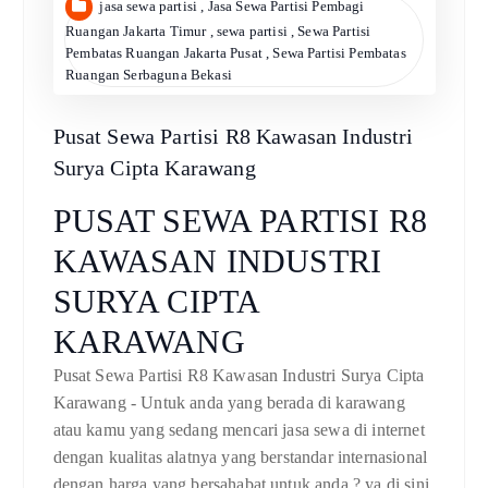
jasa sewa partisi
,
Jasa Sewa Partisi Pembagi
Ruangan Jakarta Timur
,
sewa partisi
,
Sewa Partisi
Pembatas Ruangan Jakarta Pusat
,
Sewa Partisi Pembatas
Ruangan Serbaguna Bekasi
Pusat Sewa Partisi R8 Kawasan Industri
Surya Cipta Karawang
PUSAT SEWA PARTISI R8
KAWASAN INDUSTRI
SURYA CIPTA
KARAWANG
Pusat Sewa Partisi R8 Kawasan Industri Surya Cipta
Karawang - Untuk anda yang berada di karawang
atau kamu yang sedang mencari jasa sewa di internet
dengan kualitas alatnya yang berstandar internasional
dengan harga yang bersahabat untuk anda ? ya di sini