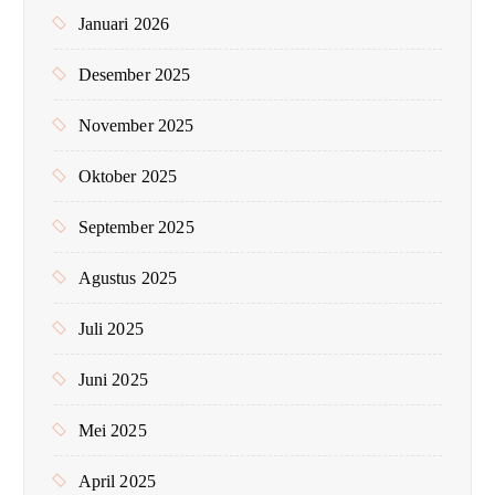
Januari 2026
Desember 2025
November 2025
Oktober 2025
September 2025
Agustus 2025
Juli 2025
Juni 2025
Mei 2025
April 2025