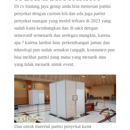
Di cv bintang jaya group anda bisa memesan partisi
penyekat dengan custom loh dan ada juga partisi
penyekat ruangan yang model terbaru di 2023 yang
sudah kami kembangkan dan di rakit dengan
seinovatif semenarik dan seelegan mungkin, karena
apa ? karena lambat laun perkembangan jaman dan
teknologi pun sudah semakin canggih, konsumen pun
bisa melihat partisi yang mana yang menarik atau
yang tidak menarik untuk event.
Dan untuk material partisi penyekat kami